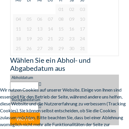
01
02
03
04
05
06
07
08
09
10
11
12
13
14
15
16
17
18
19
20
21
22
23
24
25
26
27
28
29
30
31
Wählen Sie ein Abhol- und
Abgabedatum aus
Abholdatum
Wir nutzen Cookies auf unserer Website. Einige von ihnen sind
essenziell für den Betrieb der Seite, während andere uns helfen,
Rückgabedatum
diese Website und die Nutzererfahrung zu verbessern (Tracking
Cookies). Sie können selbst entscheiden, ob Sie die Cookies
zulassen möchten. Bitte beachten Sie, dass bei einer Ablehnung
womöglich nicht mehr alle Funktionalitäten der Seite zur