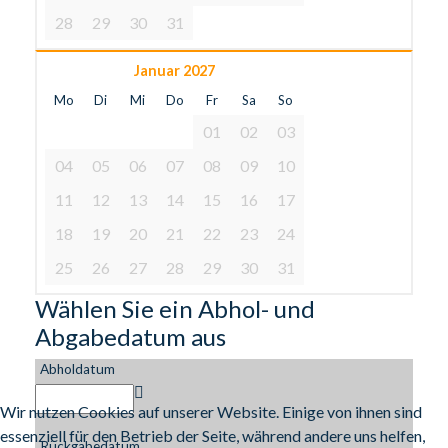
28
29
30
31
Januar 2027
Mo
Di
Mi
Do
Fr
Sa
So
01
02
03
04
05
06
07
08
09
10
11
12
13
14
15
16
17
18
19
20
21
22
23
24
25
26
27
28
29
30
31
Wählen Sie ein Abhol- und
Abgabedatum aus
Abholdatum
Wir nutzen Cookies auf unserer Website. Einige von ihnen sind
essenziell für den Betrieb der Seite, während andere uns helfen,
Rückgabedatum